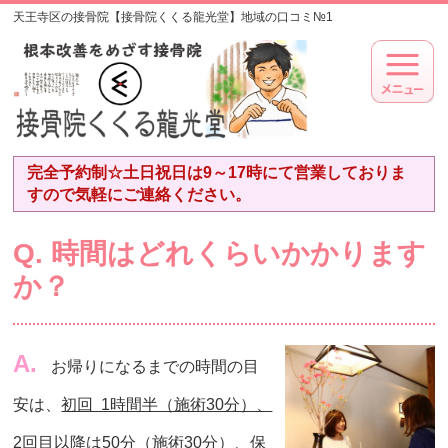
天王寺区の接骨院【接骨院くくる龍光堂】地域の口コミ№1
完全予約制☆土日祝日は9～17時にて営業しておりま
すので気軽にご連絡ください。
Q. 時間はどれくらいかかります
か？
A.
お帰りになるまでの時間の目
安は、
初回 1時間半（施術30分）、
2回目以降は50分（施術30分）、保