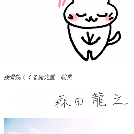
接
骨院
くくる龍光堂 院長