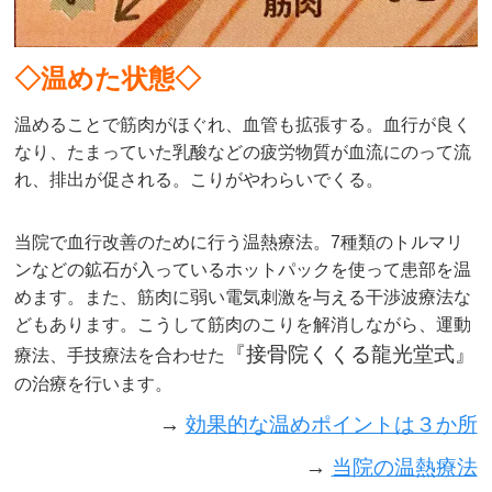
◇
温めた状態◇
温めることで筋肉がほぐれ、血管も拡張する。血行が良く
なり、たまっていた乳酸などの疲労物質が血流にのって流
れ、排出が促される。こりがやわらいでくる。
当院で血行改善のために行う温熱療法。7種類のトルマリ
ンなどの鉱石が入っているホットパックを使って患部を温
めます。また、筋肉に弱い電気刺激を与える干渉波療法な
どもあります。こうして筋肉のこりを解消しながら、運動
『接骨院くくる龍光堂式』
療法、手技療法を合わせた
の治療を行います。
→
効果的な温めポイントは３か所
→
当院の温熱療法