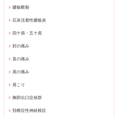
腱板断裂
石灰沈着性腱板炎
四十肩・五十肩
肘の痛み
首の痛み
肩の痛み
肩こり
胸郭出口症候群
頚椎症性神経根症