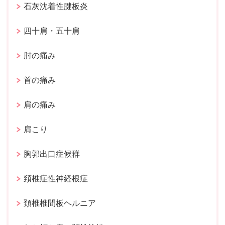
石灰沈着性腱板炎
四十肩・五十肩
肘の痛み
首の痛み
肩の痛み
肩こり
胸郭出口症候群
頚椎症性神経根症
頚椎椎間板ヘルニア